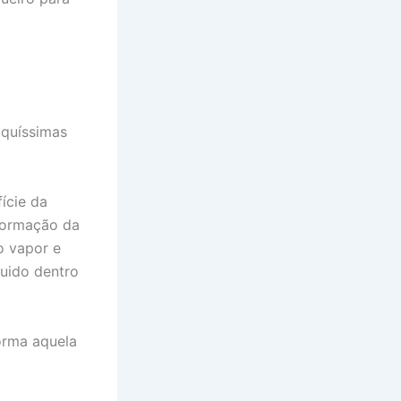
uquíssimas
ície da
formação da
o vapor e
quido dentro
orma aquela