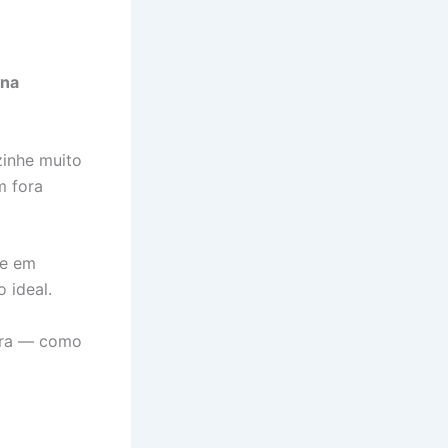
 na
zinhe muito
m fora
xe em
 ideal.
fora — como