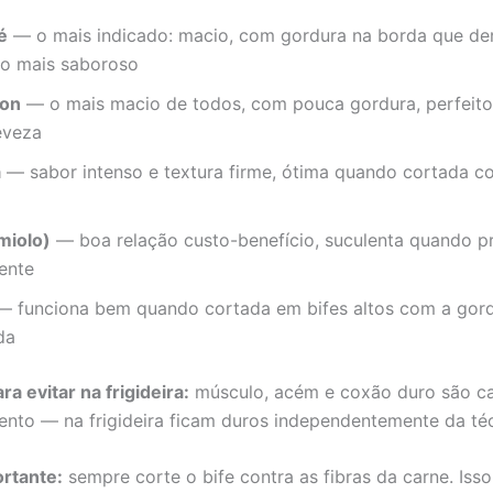
é
— o mais indicado: macio, com gordura na borda que der
do mais saboroso
non
— o mais macio de todos, com pouca gordura, perfeit
eveza
a
— sabor intenso e textura firme, ótima quando cortada co
miolo)
— boa relação custo-benefício, suculenta quando p
ente
 funciona bem quando cortada em bifes altos com a gor
da
ra evitar na frigideira:
músculo, acém e coxão duro são ca
ento — na frigideira ficam duros independentemente da téc
ortante:
sempre corte o bife contra as fibras da carne. Isso 