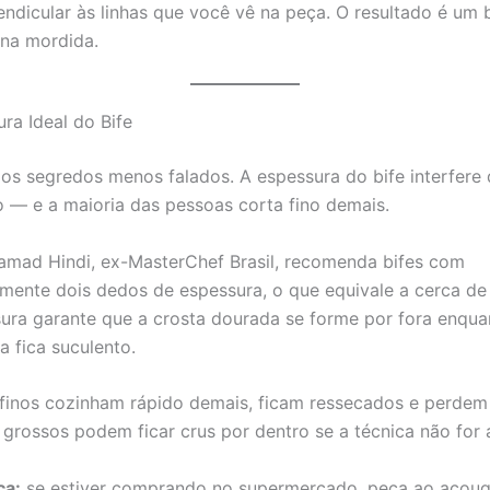
endicular às linhas que você vê na peça. O resultado é um 
na mordida.
ra Ideal do Bife
os segredos menos falados. A espessura do bife interfere
o — e a maioria das pessoas corta fino demais.
mad Hindi, ex-MasterChef Brasil, recomenda bifes com
ente dois dedos de espessura, o que equivale a cerca de
ura garante que a crosta dourada se forme por fora enqua
da fica suculento.
 finos cozinham rápido demais, ficam ressecados e perdem
 grossos podem ficar crus por dentro se a técnica não for a
ca:
se estiver comprando no supermercado, peça ao açoug