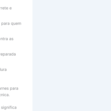
rete e
o para quem
ntra as
reparada
dura
rnes para
nica.
significa