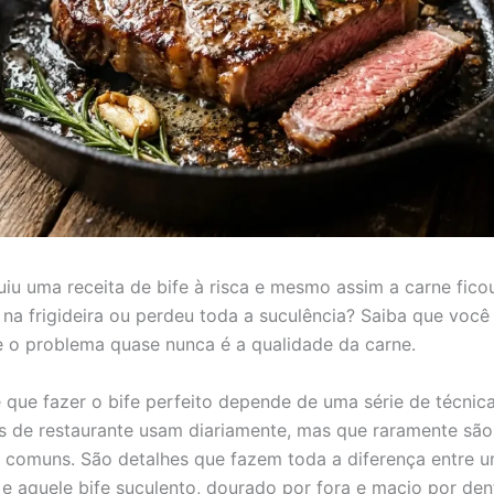
uiu uma receita de bife à risca e mesmo assim a carne fico
 na frigideira ou perdeu toda a suculência? Saiba que você
 o problema quase nunca é a qualidade da carne.
 que fazer o bife perfeito depende de uma série de técnic
s de restaurante usam diariamente, mas que raramente são
s comuns. São detalhes que fazem toda a diferença entre u
e aquele bife suculento, dourado por fora e macio por den