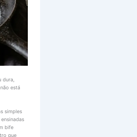
u dura,
 não está
as simples
 ensinadas
m bife
tro que