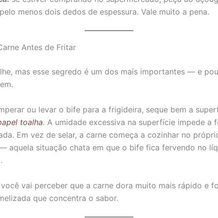
pelo menos dois dedos de espessura. Vale muito a pena.
Carne Antes de Fritar
lhe, mas esse segredo é um dos mais importantes — e po
zem.
mperar ou levar o bife para a frigideira, seque bem a superf
papel toalha
.
A umidade excessiva na superfície impede a 
ada. Em vez de selar, a carne começa a cozinhar no própri
 — aquela situação chata em que o bife fica fervendo no lí
.
 você vai perceber que a carne dora muito mais rápido e f
melizada que concentra o sabor.