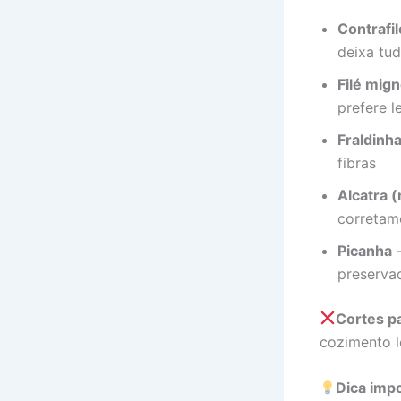
Contrafil
deixa tu
Filé mig
prefere l
Fraldinh
fibras
Alcatra (
corretam
Picanha
—
preserva
Cortes pa
cozimento l
Dica imp