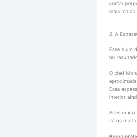
cortar perp
mais macio 
2. A Espessu
Esse é um d
no resultad
O chef Moha
aproximadam
Essa espess
interior ain
Bifes muito
Já os muito
Regra práti