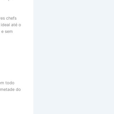
res chefs
ideal até o
o e sem
em todo
ne metade do