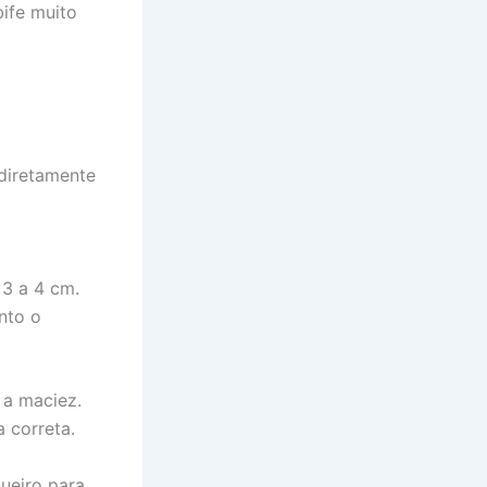
bife muito
 diretamente
 3 a 4 cm.
nto o
 a maciez.
 correta.
ueiro para