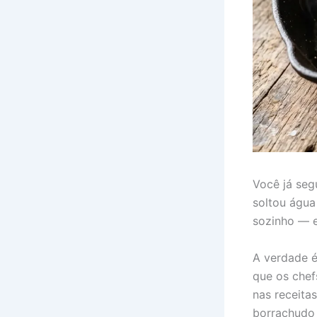
Você já seg
soltou água
sozinho — e
A verdade é
que os chef
nas receita
borrachudo 