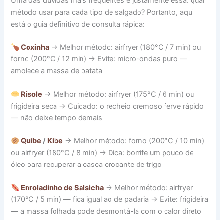
Uma das dúvidas mais frequentes é justamente essa: qual
método usar para cada tipo de salgado? Portanto, aqui
está o guia definitivo de consulta rápida:
Coxinha
→ Melhor método: airfryer (180°C / 7 min) ou
forno (200°C / 12 min) → Evite: micro-ondas puro —
amolece a massa de batata
Risole
→ Melhor método: airfryer (175°C / 6 min) ou
frigideira seca → Cuidado: o recheio cremoso ferve rápido
— não deixe tempo demais
Quibe
/
Kibe
→ Melhor método: forno (200°C / 10 min)
ou airfryer (180°C / 8 min) → Dica: borrife um pouco de
óleo para recuperar a casca crocante de trigo
Enroladinho de Salsicha
→ Melhor método: airfryer
(170°C / 5 min) — fica igual ao de padaria → Evite: frigideira
— a massa folhada pode desmontá-la com o calor direto