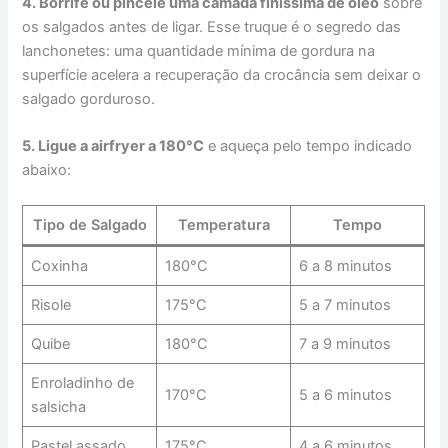
4. Borrife ou pincele uma camada finíssima de óleo
sobre
os salgados antes de ligar. Esse truque é o segredo das
lanchonetes: uma quantidade mínima de gordura na
superfície acelera a recuperação da crocância sem deixar o
salgado gorduroso.
5. Ligue a airfryer a 180°C
e aqueça pelo tempo indicado
abaixo:
Tipo de Salgado
Temperatura
Tempo
Coxinha
180°C
6 a 8 minutos
Risole
175°C
5 a 7 minutos
Quibe
180°C
7 a 9 minutos
Enroladinho de
170°C
5 a 6 minutos
salsicha
Pastel assado
175°C
4 a 6 minutos