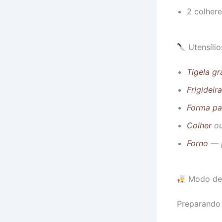
2 colher
Utensílio
Tigela g
Frigideira
Forma pa
Colher
o
Forno
— p
Modo de
Preparando