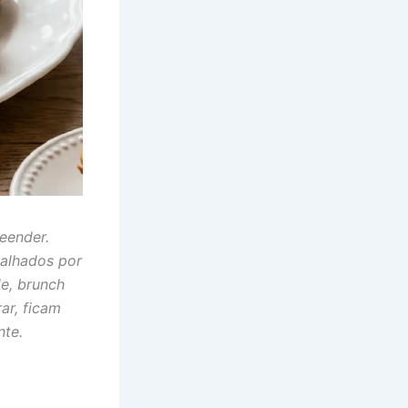
eender.
alhados por
de, brunch
ar, ficam
te.