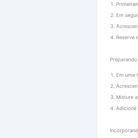
Primeiram
Em seguid
Acrescen
Reserve e
Preparando
Em uma ti
Acrescent
Misture 
Adicione
Incorporand