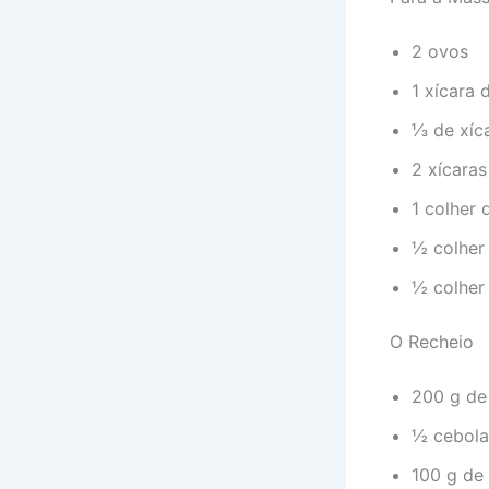
2 ovos
1 xícara d
⅓ de xíc
2 xícaras
1 colher
½ colher 
½ colher
O Recheio
200 g de
½ cebola
100 g de 