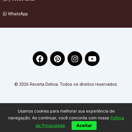
WhatsApp
F
P
I
Y
a
i
n
o
c
n
s
u
e
t
t
t
b
e
a
u
© 2026 Receita Delícia. Todos os direitos reservados.
o
r
g
b
o
e
r
e
k
s
a
Usamos cookies para melhorar sua experiência de
t
m
navegação. Ao continuar, você concorda com nossa
Política
de Privacidade
.
Aceitar