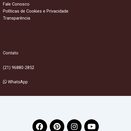
Fale Conosco
Políticas de Cookies e Privacidade
Transparência
Contato
(21) 96880-2852
WhatsApp
F
P
I
Y
a
i
n
o