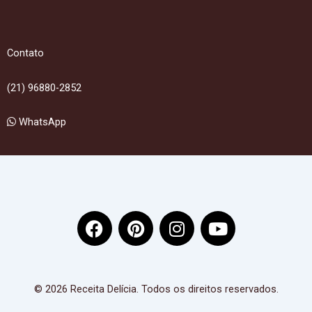
Contato
(21) 96880-2852
WhatsApp
F
P
I
Y
a
i
n
o
c
n
s
u
e
t
t
t
b
e
a
u
© 2026 Receita Delícia. Todos os direitos reservados.
o
r
g
b